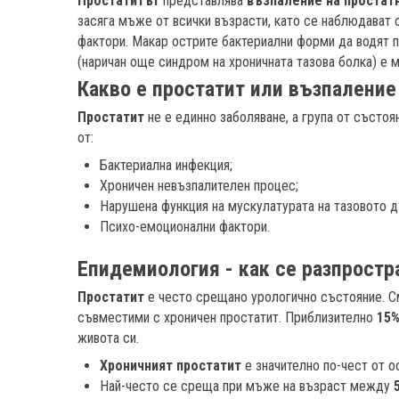
Простатитът
представлява
възпаление на простат
засяга мъже от всички възрасти, като се наблюдават о
фактори. Макар острите бактериални форми да водят п
(наричан още синдром на хроничната тазова болка) е 
Какво е простатит или възпаление
Простатит
не е единно заболяване, а група от състо
от:
Бактериална инфекция;
Хроничен невъзпалителен процес;
Нарушена функция на мускулатурата на тазовото д
Психо-емоционални фактори.
Епидемиология - как се разпрост
Простатит
е често срещано урологично състояние. С
съвместими с хроничен простатит. Приблизително
15
живота си.
Хроничният простатит
е значително по-чест от о
Най-често се среща при мъже на възраст между