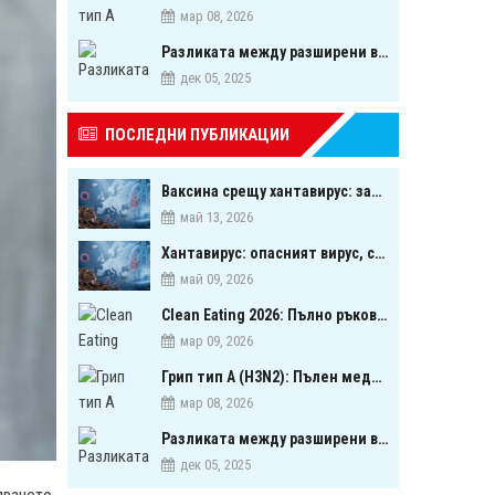
мар 08, 2026
Разликата между разширени вени и паякообразни вени - и как наистина можете да ги предотвратите
дек 05, 2025
ПОСЛЕДНИ ПУБЛИКАЦИИ
Ваксина срещу хантавирус: започна ли следващата голяма надпревара в медицината?
май 13, 2026
Хантавирус: опасният вирус, свързан с гризачи, който предизвика тревога в Европа
май 09, 2026
Clean Eating 2026: Пълно ръководство за биооптимизация чрез хранене
мар 09, 2026
Грип тип A (H3N2): Пълен медицински обзор на сезонния щам през 2026 г.
мар 08, 2026
Разликата между разширени вени и паякообразни вени - и как наистина можете да ги предотвратите
дек 05, 2025