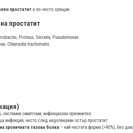
ален простатит
е по-често срещан.
 на простатит
nterobacter, Proteus, Serratia, Pseudomonas.
eae, Chlamydia trachomatis.
кация)
, системни симптоми, инфекциозен причинител.
а инфекция, често след недолекуван остър простатит.
на хроничната тазова болка
– най-честата форма (>90%), без док