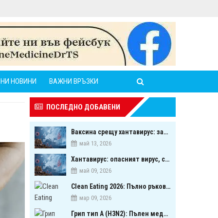
НИ НОВИНИ
ВАЖНИ ВРЪЗКИ
ПОСЛЕДНО ДОБАВЕНИ
Ваксина срещу хантавирус: започна ли следващата голяма надпревара в медицината?
май 13, 2026
Хантавирус: опасният вирус, свързан с гризачи, който предизвика тревога в Европа
май 09, 2026
Clean Eating 2026: Пълно ръководство за биооптимизация чрез хранене
мар 09, 2026
Грип тип A (H3N2): Пълен медицински обзор на сезонния щам през 2026 г.