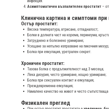
инфекция.
Асимптоматичен възпалителен простатит
– от
Клинична картина и симптоми при
Остър простатит:
Висока температура, втрисане, отпадналост;
Болки в долната част на корема, перинеума, кръста
Затруднено и болезнено уриниране;
Усещане за непълно изпразване на пикочния мехур;
Болка при еякулация, уретрален секрет.
Хроничен простатит:
Тазова болка с продължителност над 3 месеца;
Лека дизурия, често уриниране, нощно уриниране;
Болка при сексуален контакт и еякулация;
Преждевременна еякулация;
Намалено качество на живот и често съпътстваща
Физикален преглед
При остър простатит простатата е
увеличена, бо