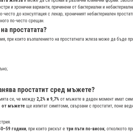
ната жлеза
и може да се прояви в различни клинични форми. Забол
стри и хронични варианти, причинени от бактериални и небактериалн
о-често до консултация с лекар, хроничният небактериален простат
много по-често срещан.
 на простатата?
яния, при които възпалението на простатната жлеза може да бъде п
ъно;
ранява простатит сред мъжете?
мята се, че между
2,2% и 9,7%
от мъжете в даден момент имат сим
% от мъжете
ще изпитат симптоми, свързани с простатит, поне вед
стрия.
50–59 години
, при които рискът е
три пъти по-висок
, отколкото п