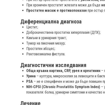
При хроничен простатит жлезата може да бъде
но
Простатен масаж е противопоказан
при остър п
Диференциална диагноза
Цистит;
Доброкачествена простатна хиперплазия (ДПХ);
Камъни в уринарния тракт;
Тумор на пикочния мехур;
Простатен абсцес;
Ректовезикална фистула.
Диагностични изследвания
Обща кръвна картина, CRP, урея и креатинин
– 
Урина
– култура, микроскопия за левкоцити и бакт
PSA
– не е специфичен и може да бъде повишен пр
NIH-CPSI (Chronic Prostatitis Symptom Index)
– у
показателя: болка, уринарни симптоми и качество н
Лечение