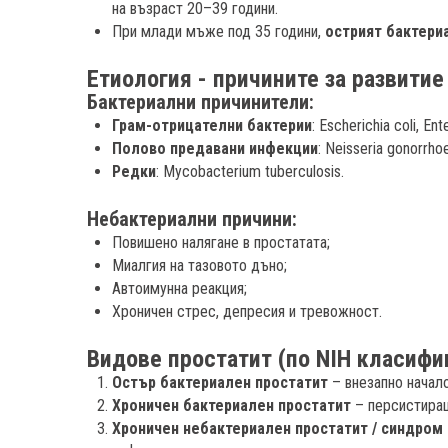
на възраст 20–39 години.
При млади мъже под 35 години,
острият бактери
Етиология - причините за развитие
Бактериални причинители:
Грам-отрицателни бактерии
: Escherichia coli, E
Полово предавани инфекции
: Neisseria gonorrho
Редки
: Mycobacterium tuberculosis.
Небактериални причини:
Повишено налягане в простатата;
Миалгия на тазовото дъно;
Автоимунна реакция;
Хроничен стрес, депресия и тревожност.
Видове простатит (по NIH класифи
Остър бактериален простатит
– внезапно начало
Хроничен бактериален простатит
– персистиращ
Хроничен небактериален простатит / синдром 