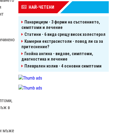
яването
и
НАЙ-ЧЕТЕНИ
ит
Панарициум - 3 форми на състоянието,
симптоми и лечение
Статини - 6 вида срещу висок холестерол
ричинено
Камерни екстрасистоли - повод ли са за
притеснение?
Гнойна ангина - видове, симптоми,
диагностика и лечение
Плеврален излив - 4 основни симптоми
птоми,
нъж в
ри мъже