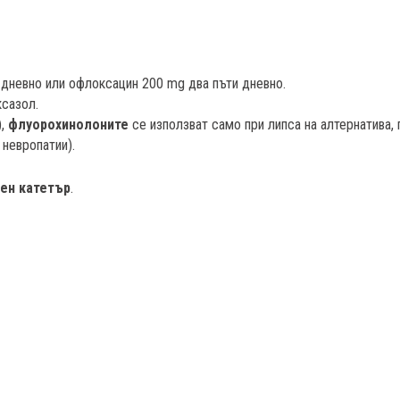
 дневно или офлоксацин 200 mg два пъти дневно.
сазол.
),
флуорохинолоните
се използват само при липса на алтернатива,
 невропатии).
ен катетър
.