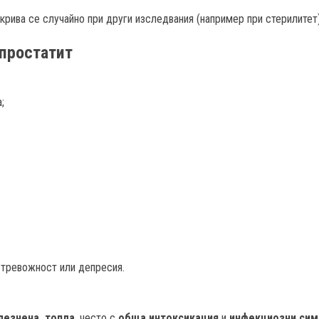
крива се случайно при други изследвания (например при стерилитет)
 простатит
;
 тревожност или депресия.
лезнена, топла
, често с
обща интоксикация
и
инфекциозни си