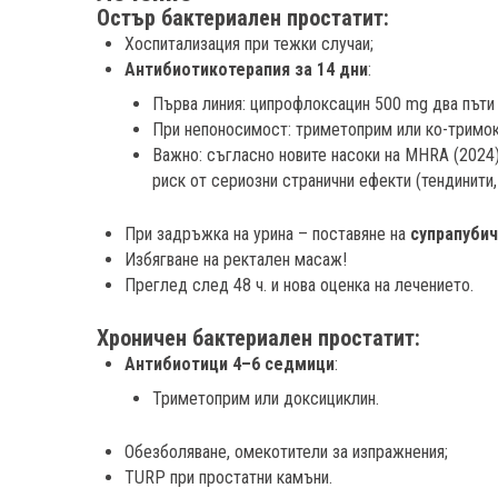
Остър бактериален простатит:
Хоспитализация при тежки случаи;
Антибиотикотерапия за 14 дни
:
Първа линия: ципрофлоксацин 500 mg два пъти
При непоносимост: триметоприм или ко-тримок
Важно: съгласно новите насоки на MHRA (2024
риск от сериозни странични ефекти (тендинити,
При задръжка на урина – поставяне на
супрапубич
Избягване на ректален масаж!
Преглед след 48 ч. и нова оценка на лечението.
Хроничен бактериален простатит:
Антибиотици 4–6 седмици
:
Триметоприм или доксициклин.
Обезболяване, омекотители за изпражнения;
TURP при простатни камъни.