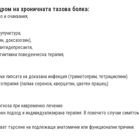
дром на хроничната тазова болка:
 и очаквания;
упунктура;
н, доксазозин);
 антидепресанти;
огнитивна поведенческа терапия;
еки липсата на доказана инфекция (триметоприм, тетрациклини).
тотерапия (палма сереноа, кверцетин, цветен прашец).
огноза при навременно лечение.
ен подход и индивидуализирана терапия. В повечето случаи симпто
кват търсене на подлежащи анатомични или функционални причини.