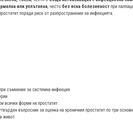
рмална или уплътнена
, често
без ясна болезненост
при палпаци
ростатит поради риск от разпространение на инфекцията.
при съмнение за системна инфекция.
ерии.
и всички форми на простатит.
твърден въпросник за оценка на хроничния простатит по три основн
а живот.