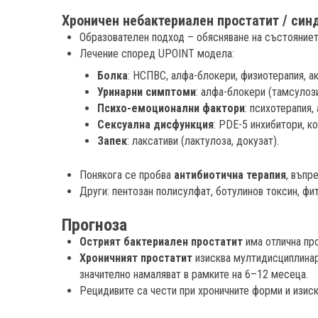
Хроничен небактериален простатит / син
Образователен подход – обясняване на състоянието
Лечение според UPOINT модела:
Болка
: НСПВС, алфа-блокери, физиотерапия, ак
Уринарни симптоми
: алфа-блокери (тамсулози
Психо-емоционални фактори
: психотерапия,
Сексуална дисфункция
: PDE-5 инхибитори, к
Запек
: лаксативи (лактулоза, докузат).
Понякога се пробва
антибиотична терапия
, въпр
Други: пентозан полисулфат, ботулинов токсин, фи
Прогноза
Острият бактериален простатит
има отлична пр
Хроничният простатит
изисква мултидисциплинар
значително намаляват в рамките на 6–12 месеца.
Рецидивите са чести при хроничните форми и изис